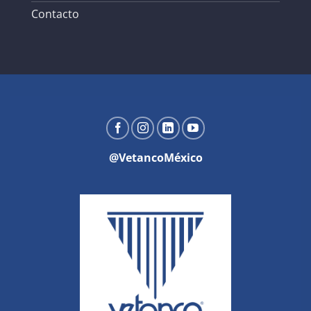
Contacto
@VetancoMéxico