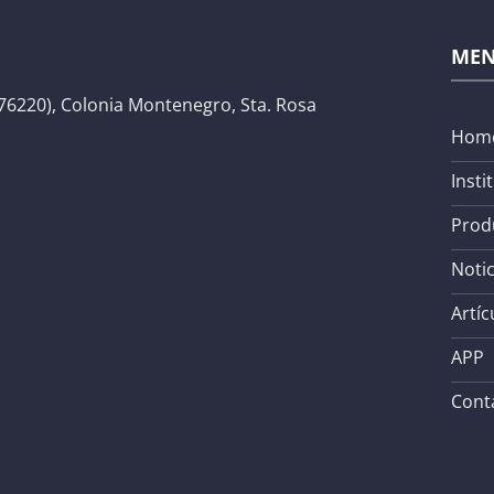
ME
76220), Colonia Montenegro, Sta. Rosa
Hom
Insti
Prod
Notic
Artíc
APP
Cont