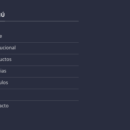
NÚ
e
tucional
uctos
ias
ulos
acto