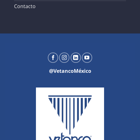
Contacto
@VetancoMéxico