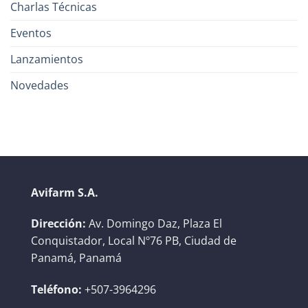
Charlas Técnicas
Eventos
Lanzamientos
Novedades
Avifarm S.A.
Dirección:
Av. Domingo Daz, Plaza El
Conquistador, Local Nº76 PB, Ciudad de
Panamá, Panamá
Teléfono:
+507-3964296