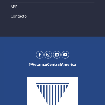
APP
Contacto
@VetancoCentralAmerica