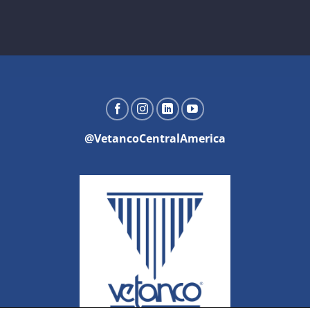
@VetancoCentralAmerica