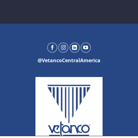
@VetancoCentralAmerica