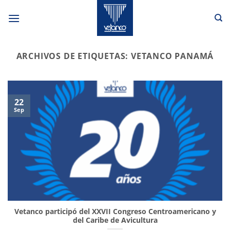
Saltar
al
contenido
ARCHIVOS DE ETIQUETAS:
VETANCO PANAMÁ
22
Sep
Vetanco participó del XXVII Congreso Centroamericano y
del Caribe de Avicultura