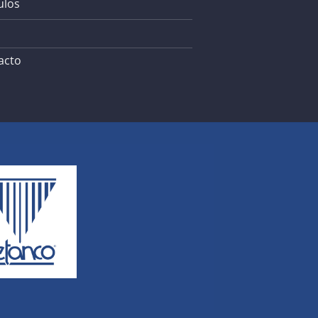
ulos
acto