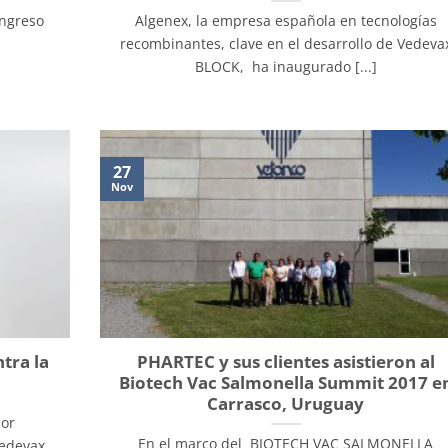
ongreso
Algenex, la empresa española en tecnologías
recombinantes, clave en el desarrollo de Vedeva
BLOCK, ha inaugurado [...]
27
Nov
tra la
PHARTEC y sus clientes asistieron al
Biotech Vac Salmonella Summit 2017 e
Carrasco, Uruguay
por
En el marco del BIOTECH VAC SALMONELLA
vedevax