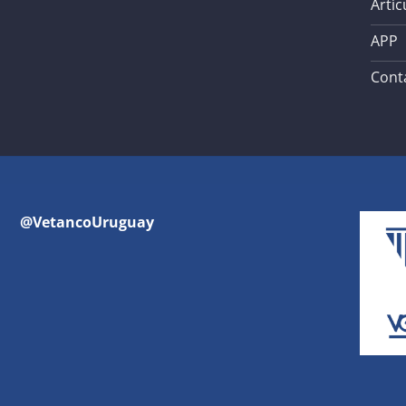
Artíc
APP
Cont
@VetancoUruguay