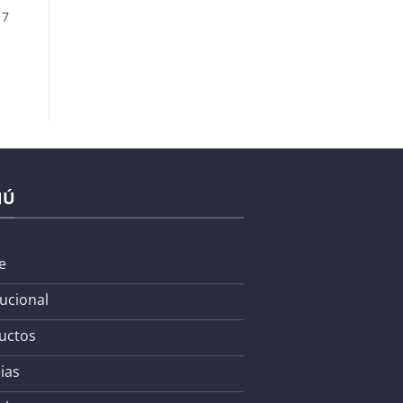
17
NÚ
e
tucional
uctos
ias