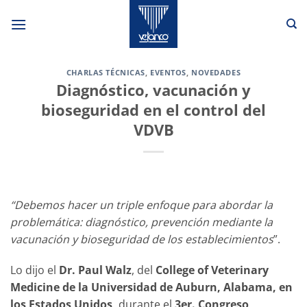
Saltar
al
contenido
CHARLAS TÉCNICAS
,
EVENTOS
,
NOVEDADES
Diagnóstico, vacunación y
bioseguridad en el control del
VDVB
“Debemos hacer un triple enfoque para abordar la
problemática: diagnóstico, prevención mediante la
vacunación y bioseguridad de los establecimientos
”.
Lo dijo el
Dr.
Paul Walz
, del
College of Veterinary
Medicine de la Universidad de Auburn, Alabama, en
los Estados Unidos,
durante el
3er. Congreso