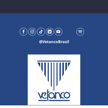
@VetancoBrasil