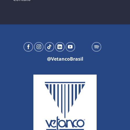
@VetancoBrasil