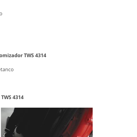
o
tomizador TWS 4314
etanco
 TWS 4314