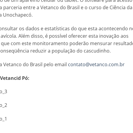
o de um aparelho celular ou tablet. O software para acesso
parceria entre a Vetanco do Brasil e o curso de Ciência da
da Unochapecó.
nsultar os dados e estatísticas do que esta acontecendo n
avícola. Além disso, é possível oferecer esta inovação aos
 que com este monitoramento poderão mensurar resultad
onseqüência reduzir a população do cascudinho.
 Vetanco do Brasil pelo email
contato@vetanco.com.br
 Vetancid Pó:
o_3
o_2
o_1