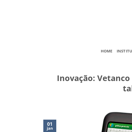
Skip
to
content
HOME
INSTIT
Inovação: Vetanco
ta
01
jan