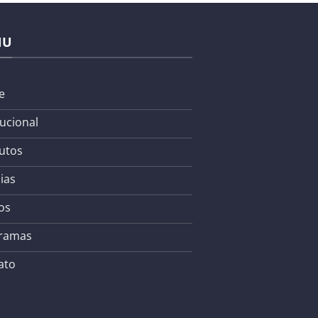
NU
e
tucional
utos
ias
os
ramas
ato