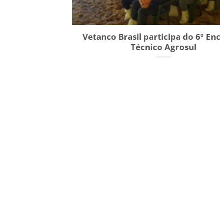
Vetanco Brasil participa do 6º En
Técnico Agrosul