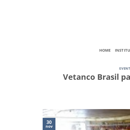
Skip
to
content
HOME
INSTIT
EVEN
Vetanco Brasil pa
30
nov