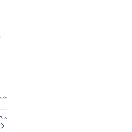
e,
s de
ves,