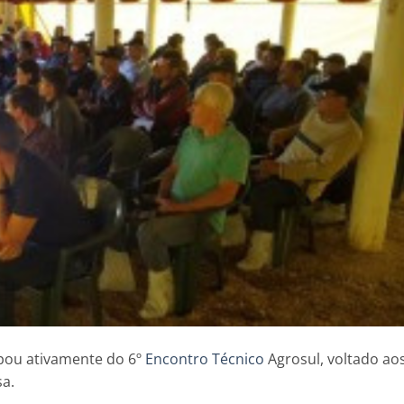
ipou ativamente do 6º
Encontro Técnico
Agrosul, voltado ao
sa.