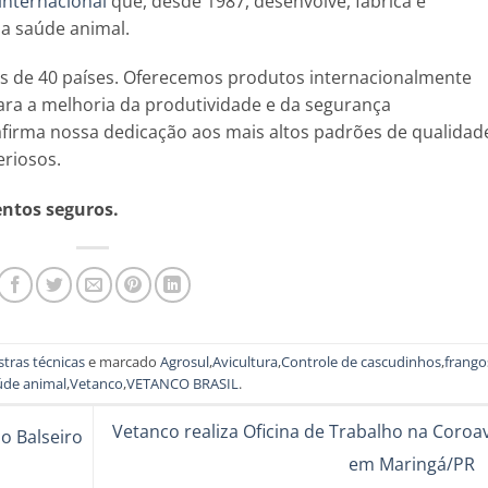
 internacional
que, desde 1987, desenvolve, fabrica e
 a saúde animal.
s de 40 países. Oferecemos produtos internacionalmente
ra a melhoria da produtividade e da segurança
afirma nossa dedicação aos mais altos padrões de qualidad
eriosos.
entos seguros.
stras técnicas
e marcado
Agrosul
,
Avicultura
,
Controle de cascudinhos
,
frango
úde animal
,
Vetanco
,
VETANCO BRASIL
.
Vetanco realiza Oficina de Trabalho na Coroa
o Balseiro
em Maringá/PR