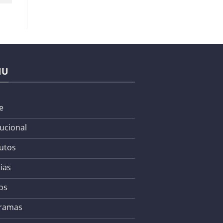
NU
e
tucional
utos
ias
os
ramas