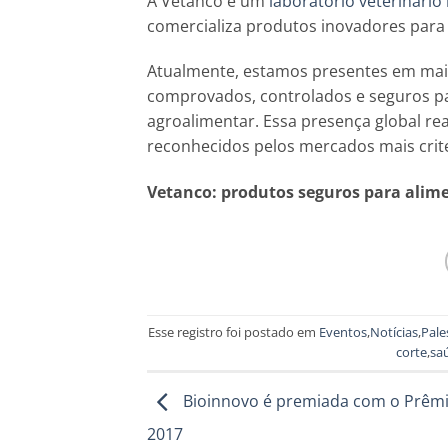
A Vetanco é um
laboratório veterinário
comercializa produtos inovadores para
Atualmente, estamos presentes em mai
comprovados, controlados e seguros pa
agroalimentar. Essa presença global re
reconhecidos pelos mercados mais crit
Vetanco: produtos seguros para alim
Esse registro foi postado em
Eventos
,
Notícias
,
Pale
corte
,
sa
Bioinnovo é premiada com o Prêmi
2017