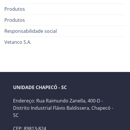
Produtos
Produtos
Responsabilidade social
Vetanco S.A.
UNIDADE CHAPECÓ - SC
Endereço: Rua Raimundo Zanella, 400-D -
Distrito Industrial Flávio Baldissera, Chapecó -
SC
CEP: 89813-824