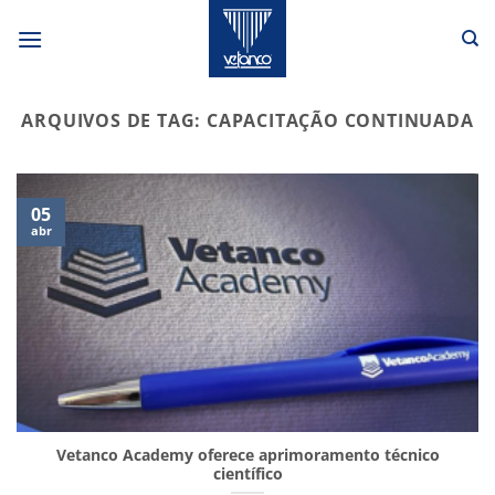
Skip
to
content
ARQUIVOS DE TAG:
CAPACITAÇÃO CONTINUADA
05
abr
Vetanco Academy oferece aprimoramento técnico
científico