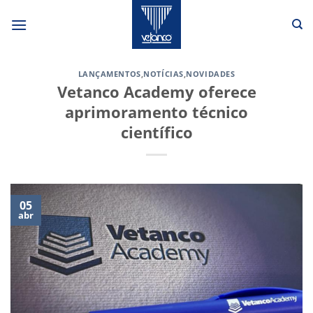
Skip
to
content
LANÇAMENTOS
,
NOTÍCIAS
,
NOVIDADES
Vetanco Academy oferece
aprimoramento técnico
científico
05
abr