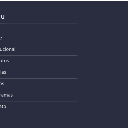
NU
e
tucional
utos
ias
os
ramas
ato