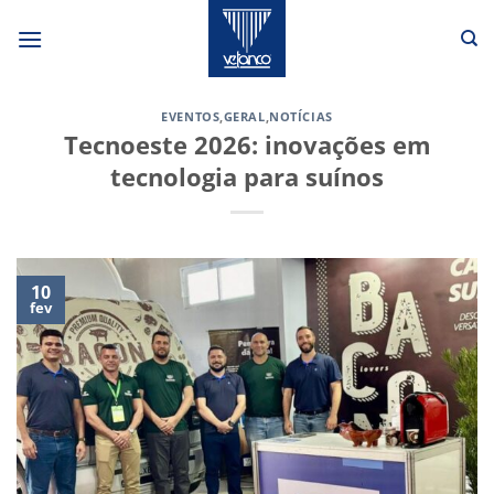
Skip
to
content
EVENTOS
,
GERAL
,
NOTÍCIAS
Tecnoeste 2026: inovações em
tecnologia para suínos
10
fev