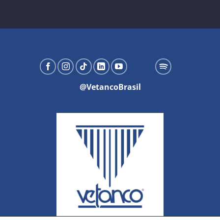
@VetancoBrasil