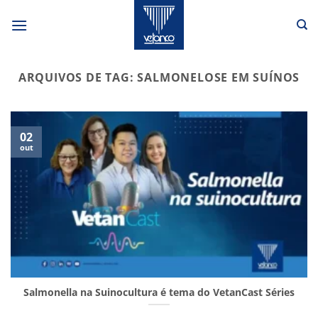
Skip
to
content
ARQUIVOS DE TAG:
SALMONELOSE EM SUÍNOS
02
out
Salmonella na Suinocultura é tema do VetanCast Séries