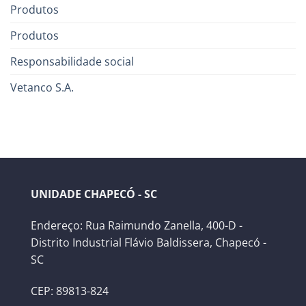
Produtos
Produtos
Responsabilidade social
Vetanco S.A.
UNIDADE CHAPECÓ - SC
Endereço: Rua Raimundo Zanella, 400-D -
Distrito Industrial Flávio Baldissera, Chapecó -
SC
CEP: 89813-824