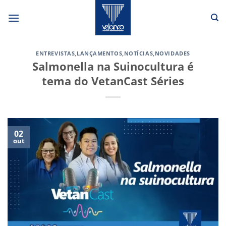
Skip
to
content
ENTREVISTAS
,
LANÇAMENTOS
,
NOTÍCIAS
,
NOVIDADES
Salmonella na Suinocultura é
tema do VetanCast Séries
02
out