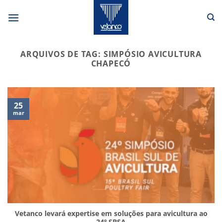
Skip
to
content
ARQUIVOS DE TAG:
SIMPÓSIO AVICULTURA
CHAPECÓ
25
mar
Vetanco levará expertise em soluções para avicultura ao
24º SBSA