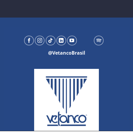
@VetancoBrasil