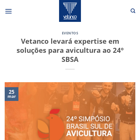
Skip
to
content
EVENTOS
Vetanco levará expertise em
soluções para avicultura ao 24º
SBSA
25
mar