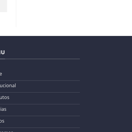
NU
e
tucional
utos
ias
os