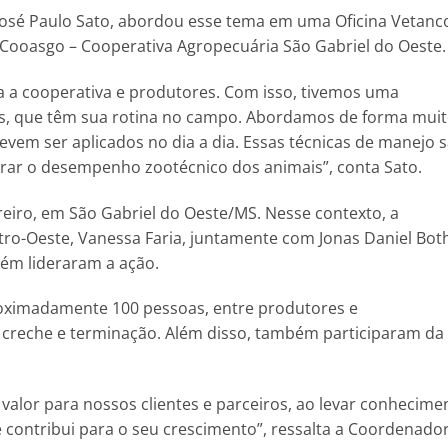
, José Paulo Sato, abordou esse tema em uma Oficina Vetanc
 Cooasgo – Cooperativa Agropecuária São Gabriel do Oeste.
a a cooperativa e produtores. Com isso, tivemos uma
oas, que têm sua rotina no campo. Abordamos de forma mui
vem ser aplicados no dia a dia. Essas técnicas de manejo 
ar o desempenho zootécnico dos animais”, conta Sato.
reiro, em São Gabriel do Oeste/MS. Nesse contexto, a
ro-Oeste, Vanessa Faria, juntamente com Jonas Daniel Bot
bém lideraram a ação.
roximadamente 100 pessoas, entre produtores e
e creche e terminação. Além disso, também participaram da
valor para nossos clientes e parceiros, ao levar conhecime
e contribui para o seu crescimento”, ressalta a Coordenado