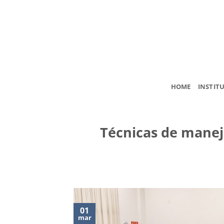
Skip
to
content
HOME
INSTIT
Técnicas de manej
01
mar