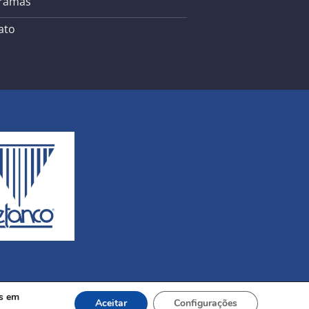
ramas
ato
os em
Aceitar
Configurações