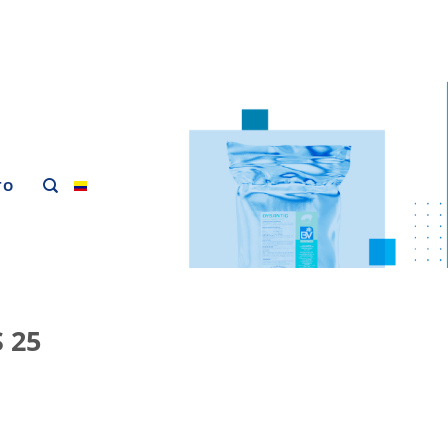
TO
 25