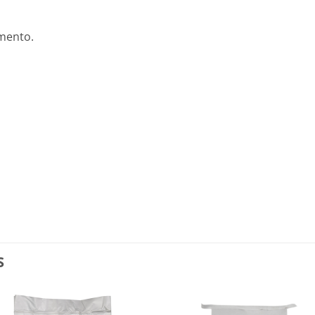
imento.
S