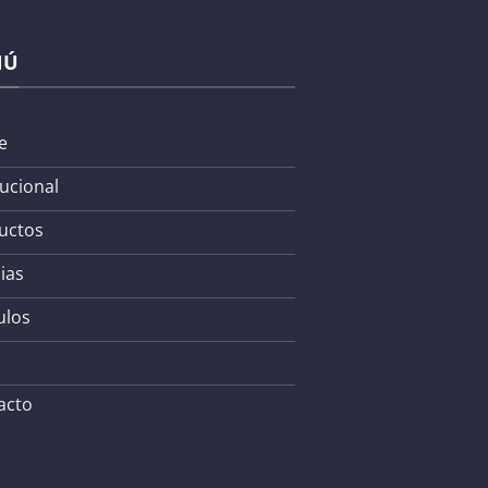
NÚ
e
tucional
uctos
ias
ulos
acto