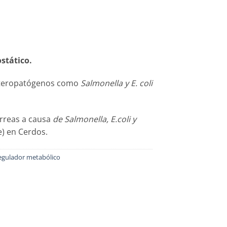
ostático.
enteropatógenos como
Salmonella y E. coli
arreas a causa
de Salmonella, E.coli y
e) en Cerdos.
egulador metabólico