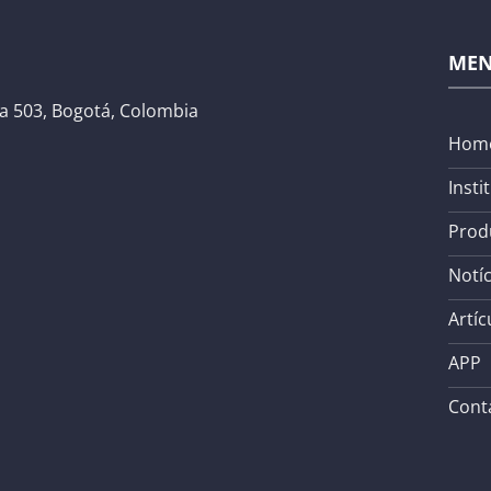
ME
na 503, Bogotá, Colombia
Hom
Insti
Prod
Notíc
Artíc
APP
Cont