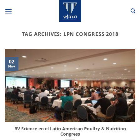
Skip
to
content
TAG ARCHIVES:
LPN CONGRESS 2018
02
Nov
BV Science en el Latin American Poultry & Nutrition
Congress