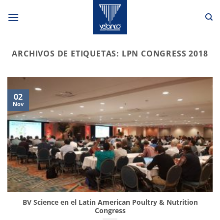
Saltar
al
contenido
ARCHIVOS DE ETIQUETAS:
LPN CONGRESS 2018
02
Nov
BV Science en el Latin American Poultry & Nutrition
Congress