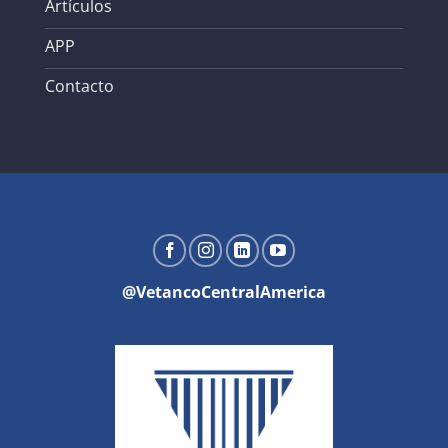
Artículos
APP
Contacto
@VetancoCentralAmerica