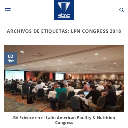
Saltar
al
contenido
ARCHIVOS DE ETIQUETAS:
LPN CONGRESS 2018
02
Nov
BV Science en el Latin American Poultry & Nutrition
Congress