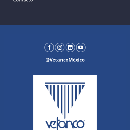
@VetancoMéxico