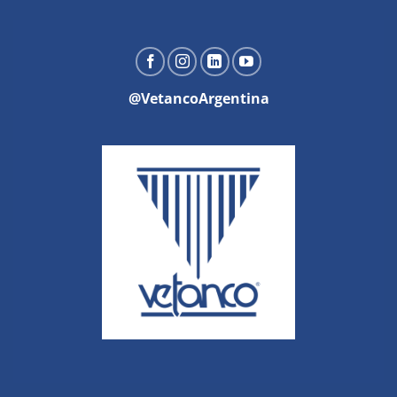
@VetancoArgentina