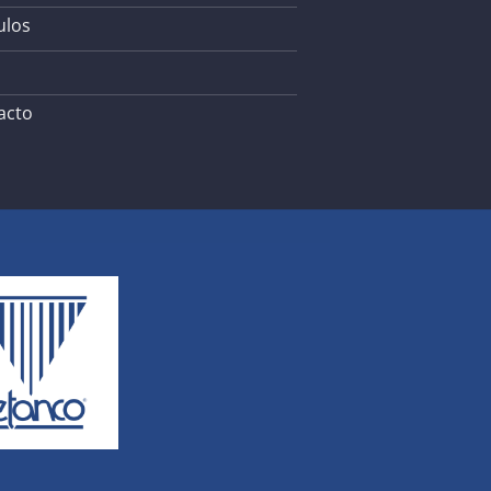
ulos
acto