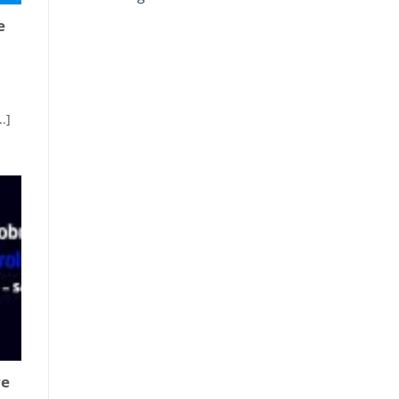
e
.]
re