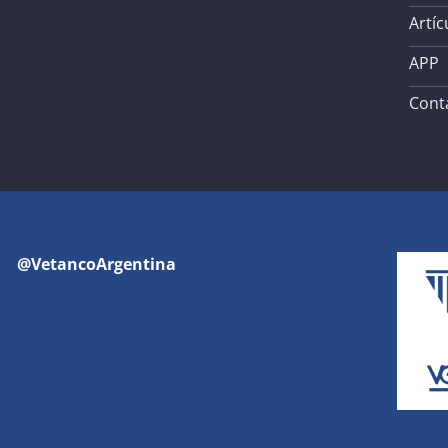
Artíc
APP
Cont
@VetancoArgentina