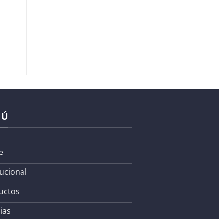
NÚ
e
tucional
uctos
ias