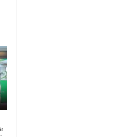
a
ás
6°