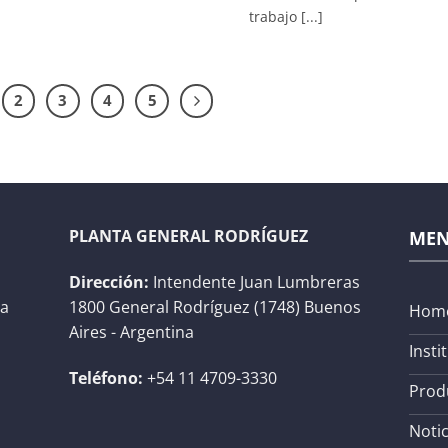
trabajo [...]
2
3
4
5
PLANTA GENERAL RODRÍGUEZ
ME
Dirección:
Intendente Juan Lumbreras
na
1800 General Rodríguez (1748) Buenos
Hom
Aires - Argentina
Insti
Teléfono:
+54 11 4709-3330
Prod
Notic