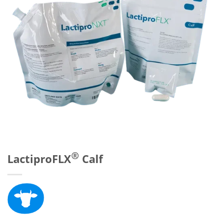
®
LactiproFLX
Calf