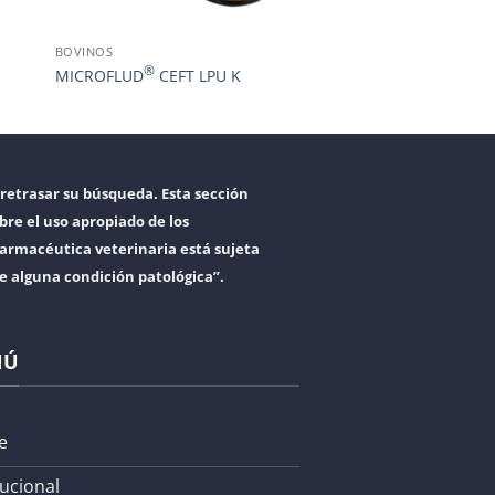
BOVINOS
®
MICROFLUD
CEFT LPU K
retrasar su búsqueda. Esta sección
bre el uso apropiado de los
armacéutica veterinaria está sujeta
re alguna condición patológica”.
NÚ
e
tucional