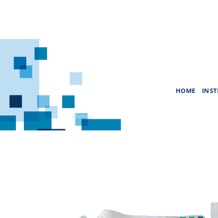
Saltar
al
contenido
HOME
INST
Bovinos