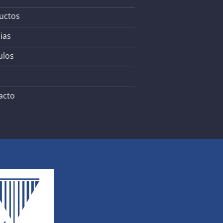
uctos
ias
ulos
acto