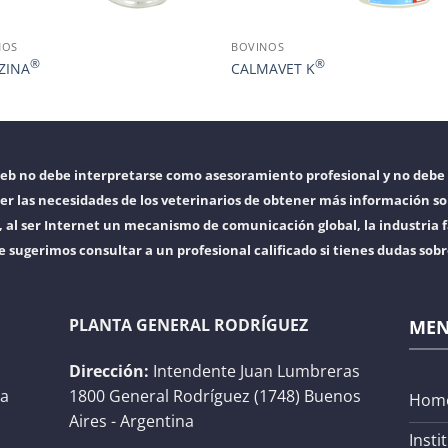
NOS
BOVINOS
®
®
ZINA
CALMAVET K
web no debe interpretarse como asesoramiento profesional y no debe 
er las necesidades de los veterinarios de obtener más información so
l ser Internet un mecanismo de comunicación global, la industria f
e sugerimos consultar a un profesional calificado si tienes dudas sob
PLANTA GENERAL RODRÍGUEZ
ME
Dirección:
Intendente Juan Lumbreras
na
1800 General Rodríguez (1748) Buenos
Hom
Aires - Argentina
Insti