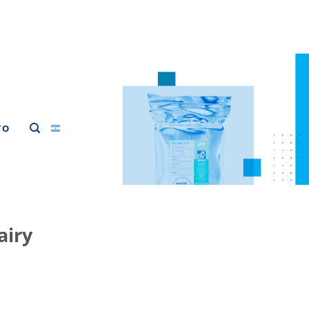
TO
airy