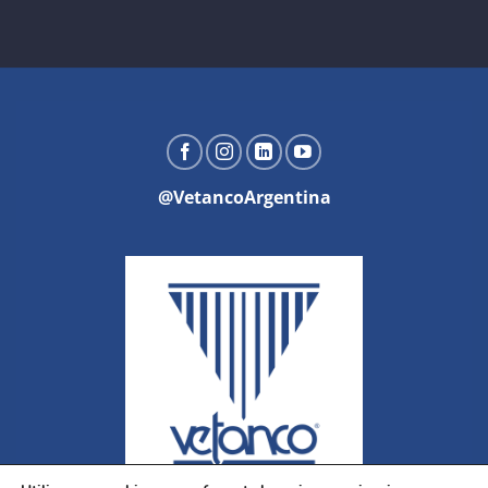
@VetancoArgentina