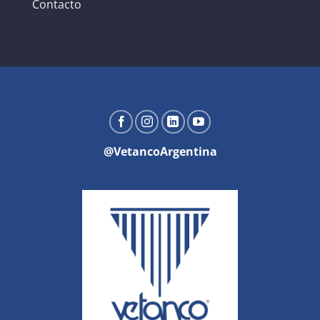
Contacto
@VetancoArgentina