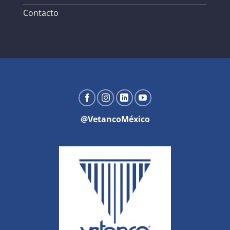
Contacto
@VetancoMéxico