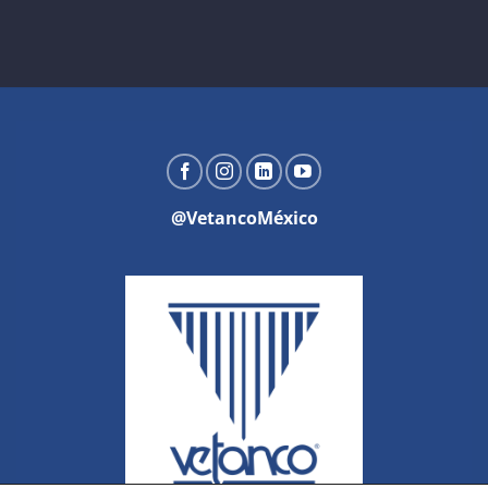
@VetancoMéxico