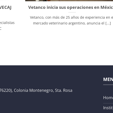
VECAJ
Vetanco inicia sus operaciones en Méxi
Vetanco, con más de 25 años de experiencia en e
cialistas
mercado veterinario argentino, anuncia el [...]
C
ME
76220), Colonia Montenegro, Sta. Rosa
Hom
Insti