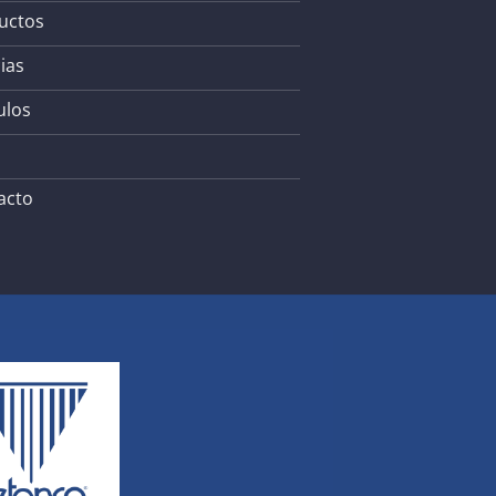
uctos
ias
ulos
acto