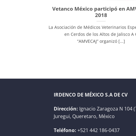
Vetanco México participó en AM
2018
La Asociación de Médicos Veterinarios Espe
en Cerdos de los Altos de Jalisco A 
“AMVECAJ” organizó [...]
IRDENCO DE MÉXICO S.A DE CV
Dirección:
Ignacio Zaragoza N 104 (
Juregui, Queretaro, México
Teléfono:
+521 442 186-0437