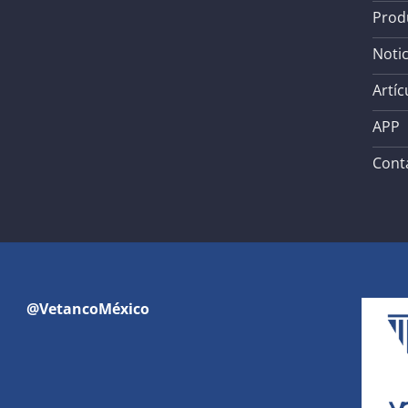
Prod
Notic
Artíc
APP
Cont
@VetancoMéxico