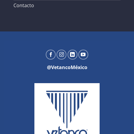
Contacto
@VetancoMéxico