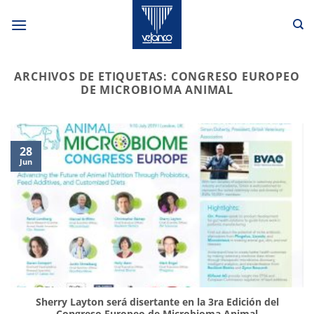
Saltar
al
contenido
ARCHIVOS DE ETIQUETAS:
CONGRESO EUROPEO
DE MICROBIOMA ANIMAL
28
Jun
Sherry Layton será disertante en la 3ra Edición del
Congreso Europeo de Microbioma Animal