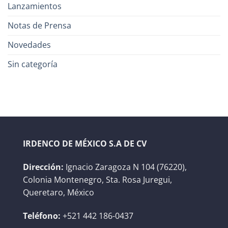
Lanzamientos
Notas de Prensa
Novedades
Sin categoría
IRDENCO DE MÉXICO S.A DE CV
Dirección:
Ignacio Zaragoza N 104 (76220),
Colonia Montenegro, Sta. Rosa Juregui,
Queretaro, México
Teléfono:
+521 442 186-0437