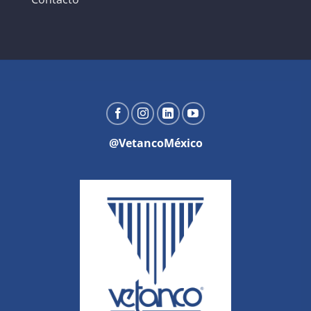
@VetancoMéxico