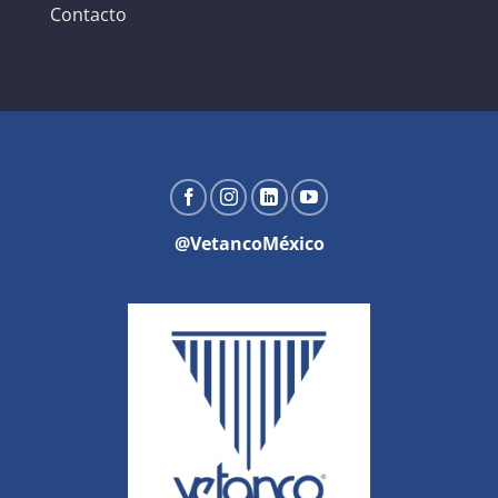
Contacto
@VetancoMéxico