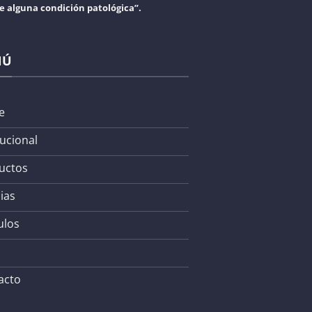
re alguna condición patológica”.
NÚ
e
tucional
uctos
ias
ulos
acto