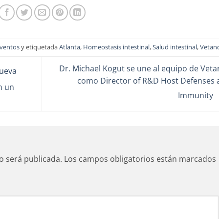
ventos
y etiquetada
Atlanta
,
Homeostasis intestinal
,
Salud intestinal
,
Vetan
Dr. Michael Kogut se une al equipo de Vet
nueva
como Director of R&D Host Defenses 
n un
Immunity
o será publicada.
Los campos obligatorios están marcados