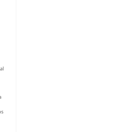
al
a
a
os