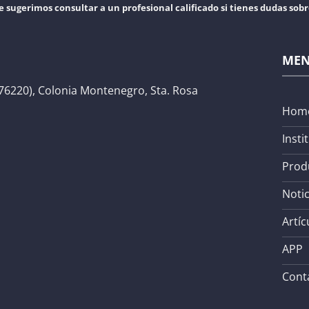
e sugerimos consultar a un profesional calificado si tienes dudas sob
ME
76220), Colonia Montenegro, Sta. Rosa
Hom
Insti
Prod
Notic
Artíc
APP
Cont