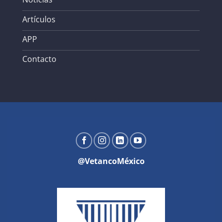
Artículos
APP
Contacto
@VetancoMéxico