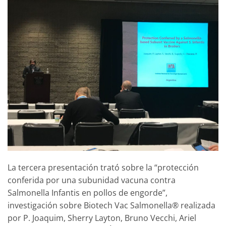
La tercera presentación trató sobre la “protección
conferida por una subunidad vacuna contra
Salmonella Infantis en pollos de engorde”,
investigación sobre Biotech Vac Salmonella® realizada
por P. Joaquim, Sherry Layton, Bruno Vecchi, Ariel