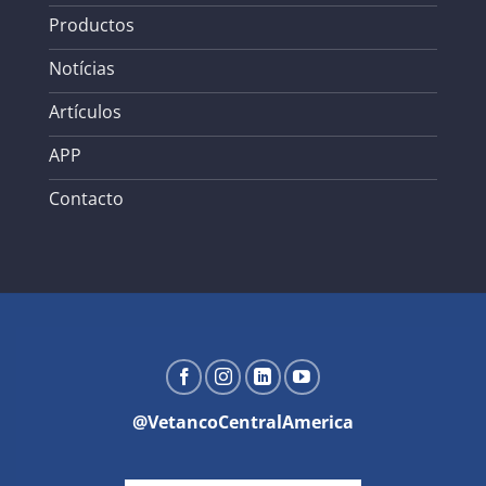
Productos
Notícias
Artículos
APP
Contacto
@VetancoCentralAmerica