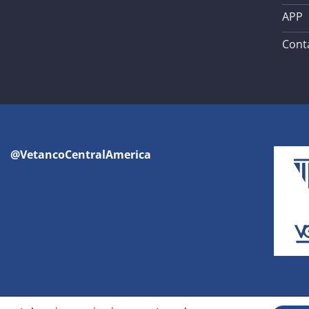
APP
Cont
@VetancoCentralAmerica