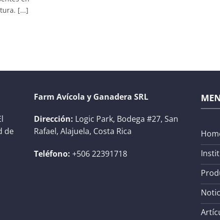
ra. [...]
Farm Avícola y Ganadera SRL
ME
l
Dirección:
Logic Park, Bodega #27, San
d de
Rafael, Alajuela, Costa Rica
Hom
Insti
Teléfono:
+506 22391718
Prod
Notic
Artíc