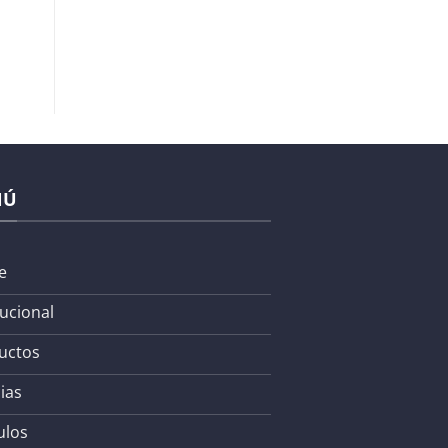
NÚ
e
tucional
uctos
ias
ulos