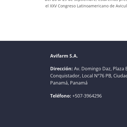
el XXV Congreso Latinoamericano de Avicultu
Avifarm S.A.
Dirección:
Av. Domingo Daz, Plaza E
Conquistador, Local Nº76 PB, Ciuda
Panamá, Panamá
Teléfono:
+507-3964296