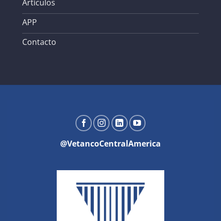
Artículos
APP
Contacto
@VetancoCentralAmerica