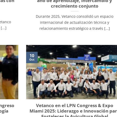
nas con
año de aprendizaje, intercambio y
crecimiento conjunto
Durante 2025, Vetanco consolidó un espacio
Vetanco
internacional de actualización técnica y
...]
relacionamiento estratégico a través [...]
10
Oct
ongreso
Vetanco en el LPN Congress & Expo
ogía
Miami 2025: Liderazgo e Innovación pa
Fortalecer la Avicultura Global