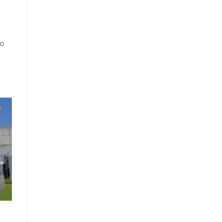
n
co
n