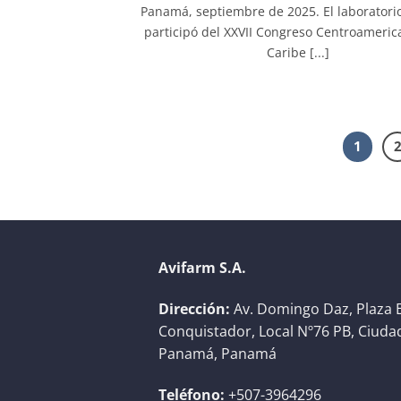
Panamá, septiembre de 2025. El laboratori
participó del XXVII Congreso Centroameric
Caribe [...]
1
Avifarm S.A.
Dirección:
Av. Domingo Daz, Plaza E
Conquistador, Local Nº76 PB, Ciuda
Panamá, Panamá
Teléfono:
+507-3964296