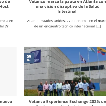
po de
Vetanco marca la pauta en Atlanta co
Host
una visión disruptiva de la Salud
Intestinal.
rencia en
Atlanta, Estados Unidos, 27 de enero – En el mar
el Dr.
de un encuentro técnico internacional [...]
09
Dic
 nueva
Vetanco Experience Exchange 2025: u