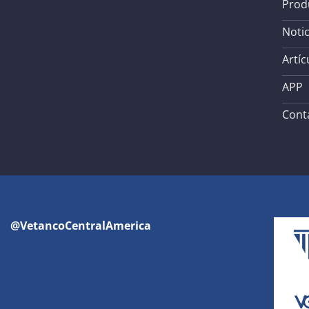
Prod
Notic
Artíc
APP
Cont
@VetancoCentralAmerica