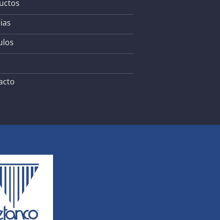
uctos
ias
ulos
acto