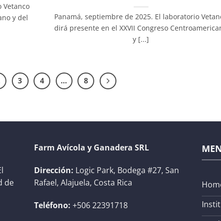
o Vetanco
Panamá, septiembre de 2025. El laboratorio Vetan
ano y del
dirá presente en el XXVII Congreso Centroamerica
y [...]
2
3
4
…
8
Farm Avícola y Ganadera SRL
ME
l
Dirección:
Logic Park, Bodega #27, San
d de
Rafael, Alajuela, Costa Rica
Hom
Insti
Teléfono:
+506 22391718