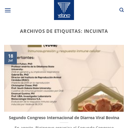
Saltar
al
contenido
ARCHIVOS DE ETIQUETAS:
INCUINTA
18
Jul
Segundo Congreso Internacional de Diarrea Viral Bovina
En agosto, Bioinnovo organiza el Segundo Congreso