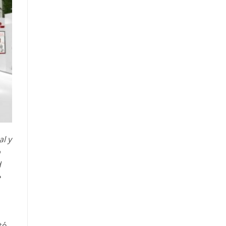
l y
o
d
e
tó