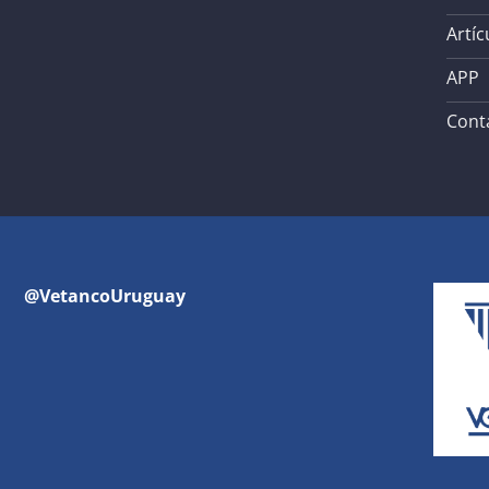
Artíc
APP
Cont
@VetancoUruguay