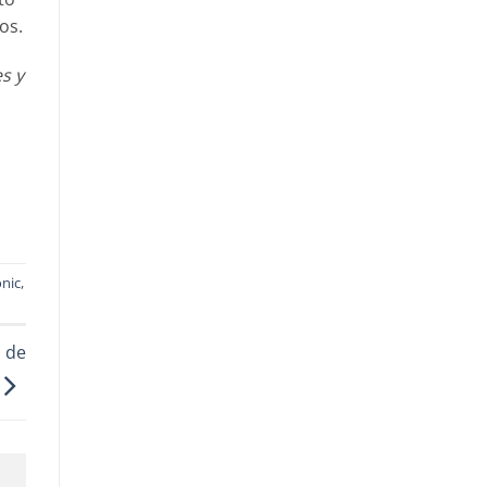
os.
s y
nic
,
l de