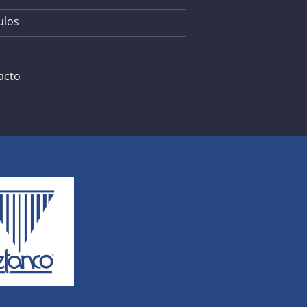
ulos
acto