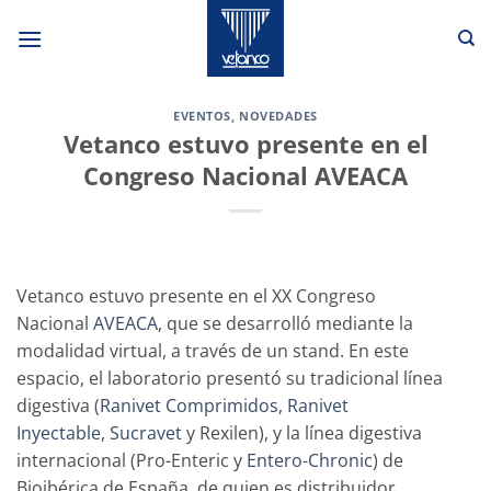
Saltar
al
contenido
EVENTOS
,
NOVEDADES
Vetanco estuvo presente en el
Congreso Nacional AVEACA
Vetanco estuvo presente en el XX Congreso
Nacional
AVEACA
, que se desarrolló mediante la
modalidad virtual, a través de un stand. En este
espacio, el laboratorio presentó su tradicional línea
digestiva (
Ranivet Comprimidos
,
Ranivet
Inyectable
,
Sucravet
y Rexilen), y la línea digestiva
internacional (Pro-Enteric y
Entero-Chronic
) de
Bioibérica de España, de quien es distribuidor